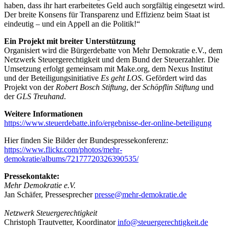
haben, dass ihr hart erarbeitetes Geld auch sorgfältig eingesetzt wird.
Der breite Konsens für Transparenz und Effizienz beim Staat ist
eindeutig – und ein Appell an die Politik!“
Ein Projekt mit breiter Unterstützung
Organisiert wird die Bürgerdebatte von Mehr Demokratie e.V., dem
Netzwerk Steuergerechtigkeit und dem Bund der Steuerzahler. Die
Umsetzung erfolgt gemeinsam mit Make.org, dem Nexus Institut
und der Beteiligungsinitiative
Es geht LOS
. Gefördert wird das
Projekt von der
Robert Bosch Stiftung
, der
Schöpflin Stiftung
und
der
GLS Treuhand
.
Weitere Informationen
https://www.steuerdebatte.info/ergebnisse-der-online-beteiligung
Hier finden Sie Bilder der Bundespressekonferenz:
https://www.flickr.com/photos/mehr-
demokratie/albums/72177720326390535/
Pressekontakte:
Mehr Demokratie e.V.
Jan Schäfer, Pressesprecher
presse
@mehr-demokratie.de
Netzwerk Steuergerechtigkeit
Christoph Trautvetter, Koordinator
info
@steuergerechtigkeit.de