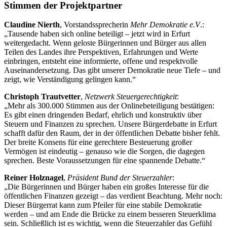
Stimmen der Projektpartner
Claudine Nierth
, Vorstandssprecherin
Mehr Demokratie e.V
.:
„Tausende haben sich online beteiligt – jetzt wird in Erfurt
weitergedacht. Wenn geloste Bürgerinnen und Bürger aus allen
Teilen des Landes ihre Perspektiven, Erfahrungen und Werte
einbringen, entsteht eine informierte, offene und respektvolle
Auseinandersetzung. Das gibt unserer Demokratie neue Tiefe – und
zeigt, wie Verständigung gelingen kann.“
Christoph Trautvetter
,
Netzwerk Steuergerechtigkeit
:
„Mehr als 300.000 Stimmen aus der Onlinebeteiligung bestätigen:
Es gibt einen dringenden Bedarf, ehrlich und konstruktiv über
Steuern und Finanzen zu sprechen. Unsere Bürgerdebatte in Erfurt
schafft dafür den Raum, der in der öffentlichen Debatte bisher fehlt.
Der breite Konsens für eine gerechtere Besteuerung großer
Vermögen ist eindeutig – genauso wie die Sorgen, die dagegen
sprechen. Beste Voraussetzungen für eine spannende Debatte.“
Reiner Holznagel
,
Präsident Bund der Steuerzahler
:
„Die Bürgerinnen und Bürger haben ein großes Interesse für die
öffentlichen Finanzen gezeigt – das verdient Beachtung. Mehr noch:
Dieser Bürgerrat kann zum Pfeiler für eine stabile Demokratie
werden – und am Ende die Brücke zu einem besseren Steuerklima
sein. Schließlich ist es wichtig, wenn die Steuerzahler das Gefühl