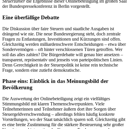
Steuerzahler
die Ergebnisse dieser Onlinebeteiligung im großen Saal
der Bundespressekonferenz in Berlin vorgestellt.
Eine überfällige Debatte
Die Diskussion über faire Steuern und staatliche Ausgaben ist
drängend wie nie. Die neue Bundesregierung steht, doch zentrale
Fragen zu Entlastungen, Investitionen und Kürzungen sind offen.
Gleichzeitig werden milliardenschwere Entscheidungen – etwa über
Sondervermögen – oft hinter verschlossenen Türen getroffen. Wer
soll das alles zahlen? Die Bürgerdebatte will genau hier ansetzen –
transparent, repräsentativ und jenseits von parteipolitischen Linien.
Denn Gerechtigkeit in der Steuerpolitik ist keine rein technische
Frage, sondern eine zutiefst demokratische.
Phase eins: Einblick in das Meinungsbild der
Bevölkerung
Die Auswertung der Onlinebeteiligung zeigt ein vielfältiges
Stimmungsbild mit klaren Themenschwerpunkten. Viele
Teilnehmerinnen und Teilnehmer äußern dort ihre Sorgen über
Steuergeldverschwendung – allerdings fehlen häufig konkrete
Vorstellungen, wo der Staat tatsächlich sparen soll. Gleichzeitig gibt
es eine breite Zustimmung für die stärkere Besteuerung sehr großer