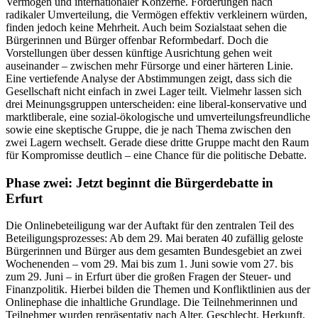
Vermögen und internationaler Konzerne. Forderungen nach
radikaler Umverteilung, die Vermögen effektiv verkleinern würden,
finden jedoch keine Mehrheit. Auch beim Sozialstaat sehen die
Bürgerinnen und Bürger offenbar Reformbedarf. Doch die
Vorstellungen über dessen künftige Ausrichtung gehen weit
auseinander – zwischen mehr Fürsorge und einer härteren Linie.
Eine vertiefende Analyse der Abstimmungen zeigt, dass sich die
Gesellschaft nicht einfach in zwei Lager teilt. Vielmehr lassen sich
drei Meinungsgruppen unterscheiden: eine liberal-konservative und
marktliberale, eine sozial-ökologische und umverteilungsfreundliche
sowie eine skeptische Gruppe, die je nach Thema zwischen den
zwei Lagern wechselt. Gerade diese dritte Gruppe macht den Raum
für Kompromisse deutlich – eine Chance für die politische Debatte.
Phase zwei: Jetzt beginnt die Bürgerdebatte in
Erfurt
Die Onlinebeteiligung war der Auftakt für den zentralen Teil des
Beteiligungsprozesses: Ab dem 29. Mai beraten 40 zufällig geloste
Bürgerinnen und Bürger aus dem gesamten Bundesgebiet an zwei
Wochenenden – vom 29. Mai bis zum 1. Juni sowie vom 27. bis
zum 29. Juni – in Erfurt über die großen Fragen der Steuer- und
Finanzpolitik. Hierbei bilden die Themen und Konfliktlinien aus der
Onlinephase die inhaltliche Grundlage. Die Teilnehmerinnen und
Teilnehmer wurden repräsentativ nach Alter, Geschlecht, Herkunft,