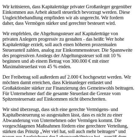
Wir kritisieren, dass Kapitalerträge privater Großanleger gegenüber
Einkommen aus Arbeit aktuell steuerlich bevorzugt werden. Diese
Ungleichbehandlung empfinden wir als ungerecht. Wir fordern
daher, dass Vermögen stärker und gerechter besteuert wird.
Wir empfehlen, die Abgeltungssteuer auf Kapitalerträge von
privaten Anlegern progressiv zu gestalten - das heißt: Wer hohe
Kapitalerträge erzielt, soll auch einen höheren prozentualen
Steueranteil zahlen, analog zur Einkommenssteuer. Die Spannweite
des progressiven Anstiegs der Abgeltungssteuer soll mit 10 %
beginnen und ab einem Betrag von 300.000 € mit einer
Maximalsteuerlast von 45 % enden.
Der Freibetrag soll außerdem auf 2.000 € hochgesetzt werden. Wir
möchten damit erreichen, dass Kleinanleger entlastet und
Großaktionäre stärker zur Finanzierung des Gemeinwohls beitragen.
Für Unternehmer darf die gesamte Steuerlast die Grenze vom
Spitzensteuersatz auf Einkommen nicht überschreiten.
Wir sind überzeugt, dass sich eine gerechte Vermögens- und
Kapitalbesteuerung so ausgestalten lässt, dass es nicht zu einer
Abwanderung von Unternehmen oder Vermögen kommt. Die
vorgeschlagenen Maßnahmen fördern eine gerechtere Verteilung,
stärken das Prinzip „Wer viel hat, soll auch mehr beitragen“ und
tragen zur Angleichung der Lebensverhältnisse bei - gemäß dem