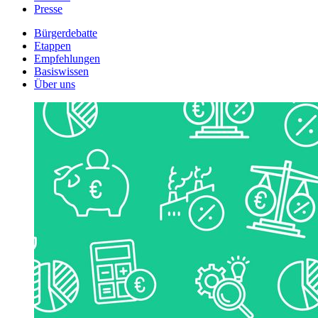
Presse
Bürgerdebatte
Etappen
Empfehlungen
Basiswissen
Über uns