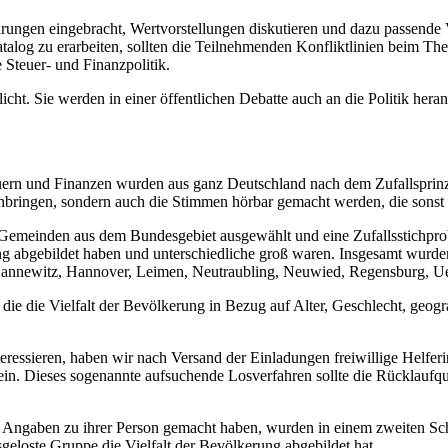
hrungen eingebracht, Wertvorstellungen diskutieren und dazu passende
talog zu erarbeiten, sollten die Teilnehmenden Konfliktlinien beim T
e Steuer- und Finanzpolitik.
cht. Sie werden in einer öffentlichen Debatte auch an die Politik hera
rn und Finanzen wurden aus ganz Deutschland nach dem Zufallsprinzip a
 einbringen, sondern auch die Stimmen hörbar gemacht werden, die son
n Gemeinden aus dem Bundesgebiet ausgewählt und eine Zufallsstichp
ng abgebildet haben und unterschiedliche groß waren. Insgesamt wurd
nnewitz, Hannover, Leimen, Neutraubling, Neuwied, Regensburg, Ue
die die Vielfalt der Bevölkerung in Bezug auf Alter, Geschlecht, geog
teressieren, haben wir nach Versand der Einladungen freiwillige Helferi
ein. Dieses sogenannte aufsuchende Losverfahren sollte die Rücklaufq
 Angaben zu ihrer Person gemacht haben, wurden in einem zweiten Sch
usgeloste Gruppe die Vielfalt der Bevölkerung abgebildet hat.