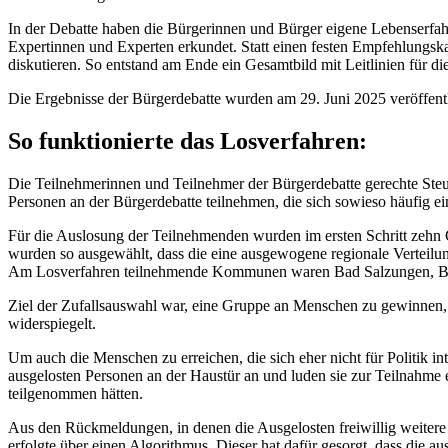
In der Debatte haben die Bürgerinnen und Bürger eigene Lebenserfa
Expertinnen und Experten erkundet. Statt einen festen Empfehlungska
diskutieren. So entstand am Ende ein Gesamtbild mit Leitlinien für di
Die Ergebnisse der Bürgerdebatte wurden am 29. Juni 2025 veröffentli
So funktionierte das Losverfahren:
Die Teilnehmerinnen und Teilnehmer der Bürgerdebatte gerechte Steue
Personen an der Bürgerdebatte teilnehmen, die sich sowieso häufig
Für die Auslosung der Teilnehmenden wurden im ersten Schritt zeh
wurden so ausgewählt, dass die eine ausgewogene regionale Verteilu
Am Losverfahren teilnehmende Kommunen waren Bad Salzungen, Ba
Ziel der Zufallsauswahl war, eine Gruppe an Menschen zu gewinnen, 
widerspiegelt.
Um auch die Menschen zu erreichen, die sich eher nicht für Politik in
ausgelosten Personen an der Haustür an und luden sie zur Teilnahme 
teilgenommen hätten.
Aus den Rückmeldungen, in denen die Ausgelosten freiwillig weitere
erfolgte über einen Algorithmus. Dieser hat dafür gesorgt, dass die a